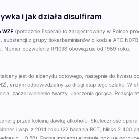
wka i jak działa disulfiram
m WZF
(potocznie Esperal) to zarejestrowany w Polsce prod
u
, substancji z grupy tiokarbaminianów o kodzie ATC N07
. Numer pozwolenia R/1038 obowiązuje od 1989 roku.
ałcany jest do aldehydu octowego, następnie do kwasu oc
), enzym odpowiedzialny za drugi etap tego szlaku. W ef
nia, zaczerwienienie twarzy, uderzenia gorąca. Reakcja tr
 barierę przed kolejną dawką alkoholu. Skuteczność opiera 
Skinner i wsp. z 2014 roku (22 badania RCT, blisko 2 400 
es g = 0,58). Forma implantu eliminuje pokusę porzucenia