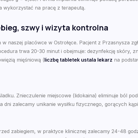
 wykorzystać na pracę z terapeutą.
ieg, szwy i wizyta kontrolna
 naszej placówce w Ostrołęce. Pacjent z Przasnysza zgłas
cedura trwa 20-30 minut i obejmuje: dezynfekcję skóry, zni
więzią mięśniową (
liczbę tabletek ustala lekarz
na podstaw
śladku. Znieczulenie miejscowe (lidokaina) eliminuje ból po
a dni zalecamy unikanie wysiłku fizycznego, gorących kąpi
zed zabiegiem, w praktyce klinicznej zalecamy 24-48 godzi