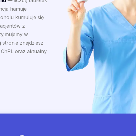
amu
— liczbę tabletek
ancja hamuje
oholu kumuluje się
Pacjentów z
rzyjmujemy w
 stronie znajdziesz
z ChPL oraz aktualny