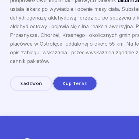
podpowięziowej implantacji jałowych tabletek
disulfir
ustala lekarz po wywiadzie i ocenie masy ciała. Subst
dehydrogenazę aldehydową, przez co po spożyciu alk
aldehyd octowy i pojawia się silna reakcja awersyjna. 
Przasnysza, Chorzel, Krasnego i okolicznych gmin p
placówce w Ostrołęce, oddalonej o około 55 km. Na tej
opis zabiegu, wskazania i przeciwwskazania zgodnie 
cennik pakietów.
Zadzwoń
Kup Teraz