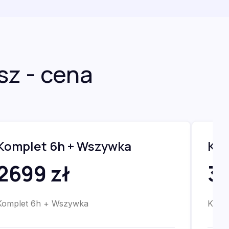
z - cena
Komplet 6h + Wszywka
Kom
2699 zł
32
Komplet 6h + Wszywka
Komp