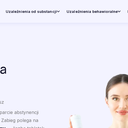
Uzależnienia od substancji
Uzależnienia behawioralne
a
sz
arcie abstynencji
 Zabieg polega na