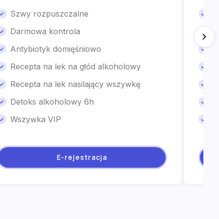
Szwy rozpuszczalne
S
Darmowa kontrola
D
Antybiotyk domięśniowo
A
Recepta na lek na głód alkoholowy
R
Recepta na lek nasilający wszywkę
R
Detoks alkoholowy 6h
D
Wszywka VIP
W
E-rejestracja