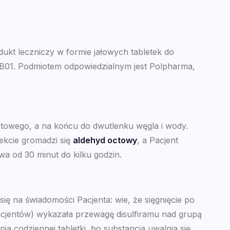
ukt leczniczy w formie jałowych tabletek do
BB01. Podmiotem odpowiedzialnym jest Polpharma,
towego, a na końcu do dwutlenku węgla i wody.
ekcie gromadzi się
aldehyd octowy
, a Pacjent
wa od 30 minut do kilku godzin.
się na świadomości Pacjenta: wie, że sięgnięcie po
pacjentów) wykazała przewagę disulfiramu nad grupą
 codziennej tabletki, bo substancja uwalnia się