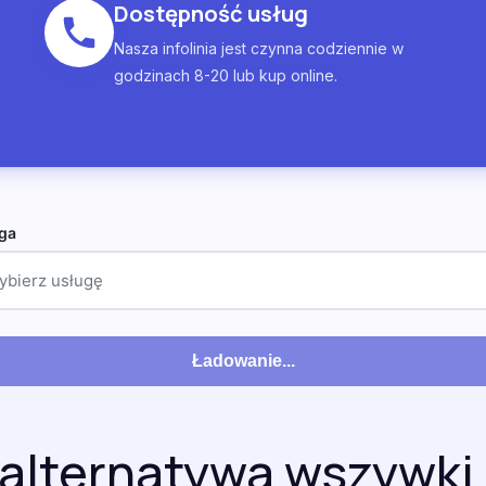
Dostępność usług
Nasza infolinia jest czynna codziennie w
godzinach 8-20 lub kup online.
ga
ybierz usługę
Ładowanie...
 alternatywa wszywki