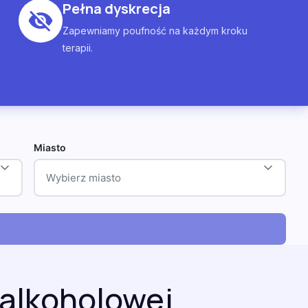
Pełna dyskrecja
Zapewniamy poufność na każdym kroku
terapii.
Miasto
Wybierz miasto
 alkoholowej