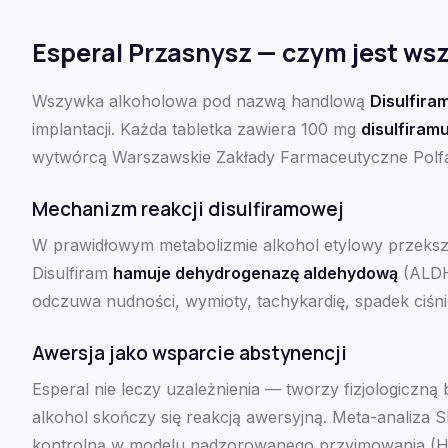
Esperal Przasnysz — czym jest wszy
Wszywka alkoholowa pod nazwą handlową
Disulfira
implantacji. Każda tabletka zawiera 100 mg
disulfiram
wytwórcą Warszawskie Zakłady Farmaceutyczne Polfa
Mechanizm reakcji disulfiramowej
W prawidłowym metabolizmie alkohol etylowy przekszt
Disulfiram
hamuje dehydrogenazę aldehydową
(ALDH2
odczuwa nudności, wymioty, tachykardię, spadek ciśnie
Awersja jako wsparcie abstynencji
Esperal nie leczy uzależnienia — tworzy fizjologiczną
alkohol skończy się reakcją awersyjną. Meta-analiza 
kontrolną w modelu nadzorowanego przyjmowania (Hedg