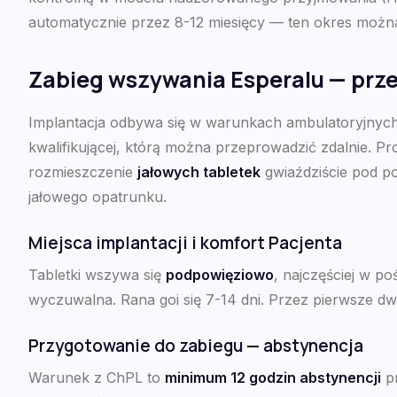
automatycznie przez 8-12 miesięcy — ten okres można
Zabieg wszywania Esperalu — przeb
Implantacja odbywa się w warunkach ambulatoryjnych w
kwalifikującej, którą można przeprowadzić zdalnie. Pro
rozmieszczenie
jałowych tabletek
gwiaździście pod po
jałowego opatrunku.
Miejsca implantacji i komfort Pacjenta
Tabletki wszywa się
podpowięziowo
, najczęściej w po
wyczuwalna. Rana goi się 7-14 dni. Przez pierwsze dw
Przygotowanie do zabiegu — abstynencja
Warunek z ChPL to
minimum 12 godzin abstynencji
pr